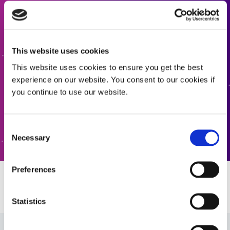
Kontaktieren Sie uns
Möchten Sie mehr erfahren oder haben Sie Fragen?
This website uses cookies
Kontaktieren Sie uns.
This website uses cookies to ensure you get the best
experience on our website. You consent to our cookies if
KONTAKTIEREN SIE UNS
you continue to use our website.
KUNDENSERVICE
Consent
Necessary
Selection
Preferences
Ressourcen
Statistics
Technisches Bulletin: Zeitplan für die