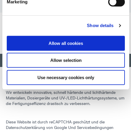
Marketing
Radiometerkalibrierung (EN)
Technisches Bulletin: Bewährte Verfahren für
Show details
Radiometer (EN)
Allow all cookies
ZURÜCK NACH OBEN
Allow selection
Use necessary cookies only
Wir entwickeln innovative, schnell härtende und lichthärtende
Materialien, Dosiergeräte und UV-/LED-Lichthärtungssysteme, um
die Fertigungseffizienz drastisch zu verbessern.
Diese Website ist durch reCAPTCHA geschützt und die
Datenschutzerklärung von Google
Und
Servicebedingungen