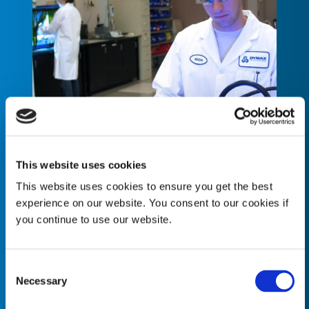
This website uses cookies
This website uses cookies to ensure you get the best
experience on our website. You consent to our cookies if
„Unser Hauptaugenmerk liegt auf der
you continue to use our website.
erfolgreichen Implementierung einer
Dymax-Lösung bei unseren Kunden.
Wir möchten mit Ihnen
Consent
zusammenarbeiten, um Ihre
Necessary
Selection
Fertigungsziele vollständig zu
verstehen, damit wir Ihnen ein robustes