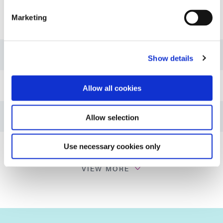
Ressourcen
Marketing
Anleitung: Linsen- und Glasfasermontage (EN)
Show details
Leitfaden: Ausgabegerät (EN)
Allow all cookies
Leitfaden: Lichthärtungsgeräte (EN)
Allow selection
Anleitung: Linsen- und Glasfasermontage (Asien|EN)
Use necessary cookies only
VIEW MORE
Leitfaden: Ausgabegerät (Asien|EN)
Leitfaden: Lichthärtungsgeräte (Asien|EN)