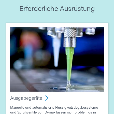
Erforderliche Ausrüstung
Leitfaden: Ausgabegerät (Europa|EN)
Leitfaden: Lichthärtungsgeräte (Europa|EN)
Leitfaden: Linsen- und Glasfasermontage
(Europa|DE)
Ausgabegeräte
Manuelle und automatisierte Flüssigkeitsabgabesysteme
und Sprühventile von Dymax lassen sich problemlos in