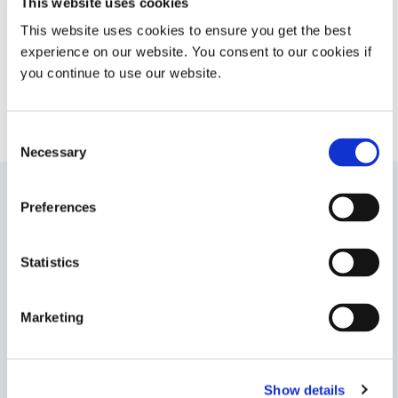
This website uses cookies
eine schnelle Aushärtung sowohl bei Licht als
auch bei Dunkelheit verfügt.
This website uses cookies to ensure you get the best
experience on our website. You consent to our cookies if
Americas
you continue to use our website.
Asia
Europe
Consent
Necessary
Selection
Preferences
1184-M-B
Diese blauschwarze, glasarme, undurchsichtige
Statistics
Beschichtung eignet sich ideal zum Verbergen und
Schützen von Schaltkreisen in medizinischen Geräten
und ist bei der Überprüfung der Beschichtung gut
Marketing
sichtbar. Dieses Produkt härtet mit UV-/sichtbares
Licht aus und verfügt über eine sekundäre
Wärmehärtung.
Americas
Show details