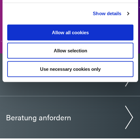
ZUM ANGEBOT HINZUFÜGEN
Show details
ZUM FORMULAR
Allow all cookies
Allow selection
Use necessary cookies only
Möchten Sie eine Probe?
Beratung anfordern