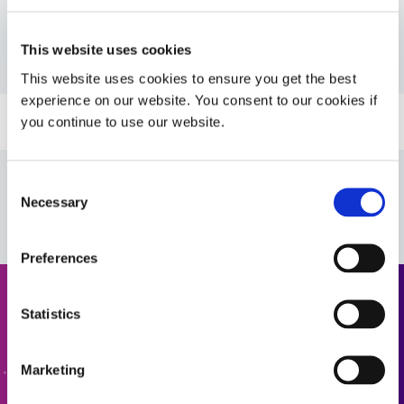
Ressourcen
This website uses cookies
PDS: 9008
This website uses cookies to ensure you get the best
experience on our website. You consent to our cookies if
Leitfaden: UV-Lichthärtungstechnologie (EN)
you continue to use our website.
Leitfaden: Produktauswahl für Asien (Asien|EN)
Consent
Necessary
Selection
Preferences
Angebot anfordern
Statistics
Bereit für den nächsten Schritt? Ein Mitglied des Dymax-
Marketing
Teams wird sich in Kürze bei Ihnen melden.