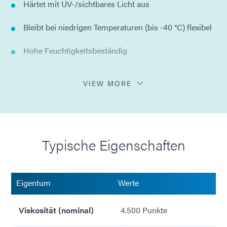
Härtet mit UV-/sichtbares Licht aus
Bleibt bei niedrigen Temperaturen (bis -40 °C) flexibel
Hohe Feuchtigkeitsbeständig
VOC-arm
VIEW MORE
Thixotrop für präzises Dosieren auf ICs
Einteilige Formulierung – kein Mischen erforderlich
Typische Eigenschaften
Niedrige Dielektrizitätskonstante für
Hochfrequenzanwendungen
Niedriger Modul für minimale Spannung
Eigentum
Werte
Halogenfrei
Viskosität (nominal)
4.500 Punkte
Isocyanatfrei