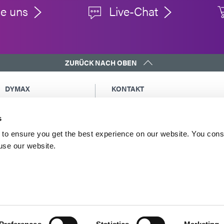
ie uns
Live-Chat
ZURÜCK NACH OBEN
DYMAX
KONTAKT
Urheberrechtshinweis
Eine Kopie der Kopie an mich sende
Allgemeine
Globale Kontakte
s
Verkaufsbedingungen
Nordamerika: +1 860.482.1010
to ensure you get the best experience on our website. You cons
Einkaufsbedingungen
Europa: +49 611.962.7900
 use our website.
Allgemeine
Asien: +65.67522887
Geschäftsbedingungen
für den Service
Nutzungsbedingungen
Datenschutzerklärung
Impressum