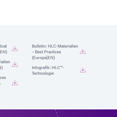
ical
Bulletin: HLC-Materialien
|EN)
– Best Practices
(Europa|EN)
ialien
N)
Infografik: HLC™-
Technologie
ices
n