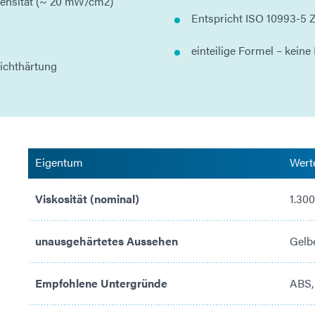
ntensität (~ 20 mW/cm2)
Entspricht ISO 10993-5 Z
einteilige Formel – keine
Lichthärtung
Eigentum
Wert
Viskosität (nominal)
1.30
unausgehärtetes Aussehen
Gelbe
Empfohlene Untergründe
ABS,