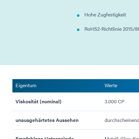
Hohe Zugfestigkeit
RoHS2-Richtlinie 2015/
Eigentum
Werte
Viskosität (nominal)
3.000 CP
unausgehärtetes Aussehen
durchscheinend
Empfohlene Untergründe
Metall; Glas; K