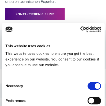
unseren technischen Experten.
Empfohlene Untergründe
PA, PI, FR4
KONTAKTIEREN SIE UNS
Ressourcen
This website uses cookies
This website uses cookies to ensure you get the best
experience on our website. You consent to our cookies if
PDS: 9210-W
you continue to use our website.
Bulletin: Tragbare Unterhaltungselektronik (EN)
Consent
Necessary
Selection
Bulletin: Tragbare Unterhaltungselektronik (Asien|EN)
Preferences
Bulletin: Tragbare Unterhaltungselektronik