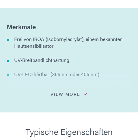
Merkmale
Frei von IBOA (Isobornylacrylat), einem bekannten
Hautsensibilisator
UV-Breitbandlichthärtung
UV-LED-härtbar (365 nm oder 405 nm)
Sekundäre Aushärtung bei Umgebungsfeuchtigkeit
VIEW MORE
zur Aushärtung im Schattenbereich
einteilige Formel – kein Mischen erforderlich
Keine Lösungsmittelzusätze
Typische Eigenschaften