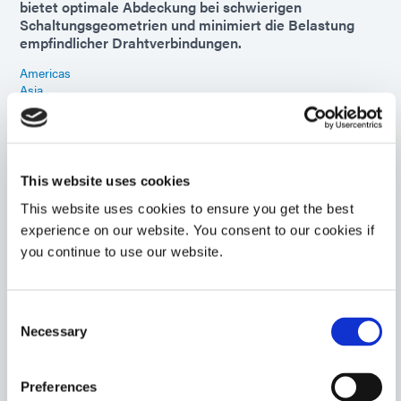
bietet optimale Abdeckung bei schwierigen
Schaltungsgeometrien und minimiert die Belastung
empfindlicher Drahtverbindungen.
Americas
Asia
Europe
GA-103
Form-in-Place-Dichtungsmasse hat eine
This website uses cookies
ausgezeichnete Feuchtigkeits- und
This website uses cookies to ensure you get the best
Chemikalienbeständigkeit für Hochtemperatur-
experience on our website. You consent to our cookies if
Dichtungsanwendungen und Unterwassergehäuse, die
einen geringen Druckverformungsrest erfordern. Diese
you continue to use our website.
silikonfrei Dichtung hat eine selbstnivellierende
Viskosität und härtet mit UV-/sichtbares Licht in
Sekunden aus.
Consent
Necessary
Selection
Americas
Asia
Europe
Preferences