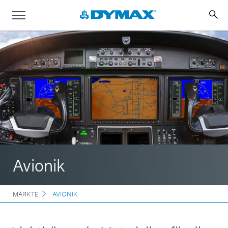
Avionik
MÄRKTE
AVIONIK