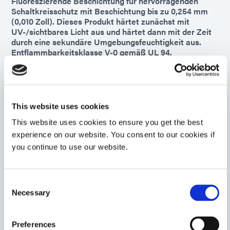
Fluoreszierende Beschichtung für hervorragenden
Schaltkreisschutz mit Beschichtung bis zu 0,254 mm
(0,010 Zoll). Dieses Produkt härtet zunächst mit
UV-/sichtbares Licht aus und härtet dann mit der Zeit
durch eine sekundäre Umgebungsfeuchtigkeit aus.
Entflammbarkeitsklasse V-0 gemäß UL 94.
Asia
Americas
This website uses cookies
Nr. 9-20558-REV-A
Flexibles, hochviskoses Vergussmasse und
This website uses cookies to ensure you get the best
Beschichtung , das gut an FPCs haftet. Dieses Material
experience on our website. You consent to our cookies if
härtet bei Einwirkung von UV-/sichtbares Licht aus und
you continue to use our website.
verfügt über eine sekundäre Wärmehärtungsfähigkeit.
Entflammbarkeitsklasse V-0 gemäß UL 94.
Americas
Consent
Asia
Necessary
Selection
Europe
Preferences
9481-E-PZ